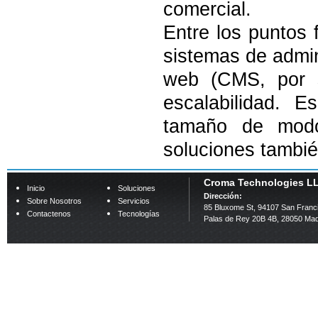
comercial.
Entre los puntos 
sistemas de admin
web (CMS, por s
escalabilidad. 
tamaño de modo
soluciones tambié
Croma Technologies L
Inicio
Soluciones
Dirección:
Sobre Nosotros
Servicios
85 Bluxome St, 94107 San Franc
Contactenos
Tecnologías
Palas de Rey 20B 4B, 28050 Mad