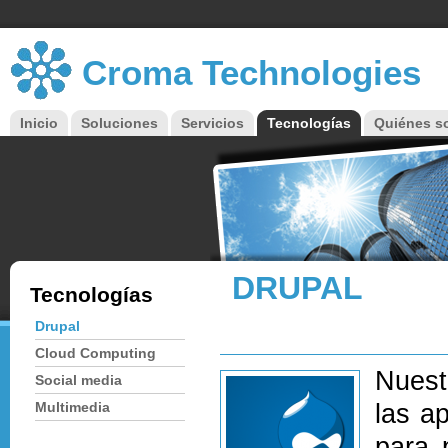
Croma Technologies
Inicio
Soluciones
Servicios
Tecnologías
Quiénes 
Menú principal
DRUPAL
Tecnologías
Drupal
Cloud Computing
Nuest
Social media
Multimedia
las a
para 