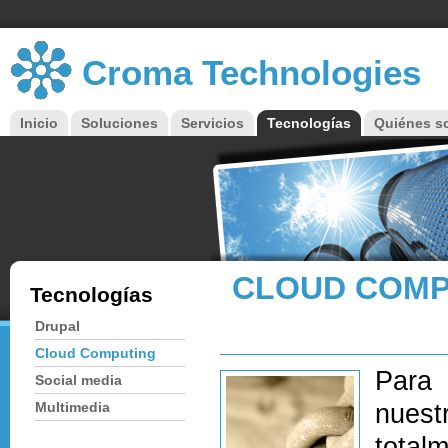
Croma Technologies
Inicio
Soluciones
Servicios
Tecnologías
Quiénes 
Menú principal
CLOUD COMP
Tecnologías
Drupal
Cloud Computing
Para 
Social media
Multimedia
nuest
total