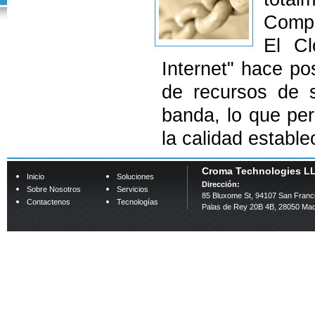
Compu
El C
Internet" hace pos
de recursos de 
banda, lo que per
la calidad estable
Croma Technologies L
Inicio
Soluciones
Dirección:
Sobre Nosotros
Servicios
85 Bluxome St, 94107 San Franc
Contactenos
Tecnologías
Palas de Rey 20B 4B, 28050 Mad