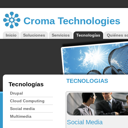
Croma Technologies
Inicio
Soluciones
Servicios
Tecnologías
Quiénes 
Menú principal
TECNOLOGIAS
Tecnologías
Drupal
Cloud Computing
Social media
Multimedia
Social Media