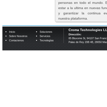
personas en todo el mundo. E
estar a la ultima en nuevas fun
y garantizar la continua e
nuestra plataforma.
Croma Technologies L
Inicio
Soluciones
Dirección:
Sobre Nosotros
Servicios
85 Bluxome St, 94107 San Franc
Contactenos
Tecnologías
Palas de Rey 20B 4B, 28050 Mad